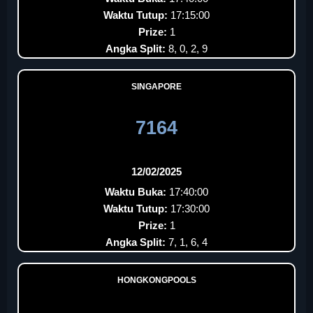
Waktu Tutup:
17:15:00
Prize:
1
Angka Split:
8, 0, 2, 9
SINGAPORE
7164
12/02/2025
Waktu Buka:
17:40:00
Waktu Tutup:
17:30:00
Prize:
1
Angka Split:
7, 1, 6, 4
HONGKONGPOOLS