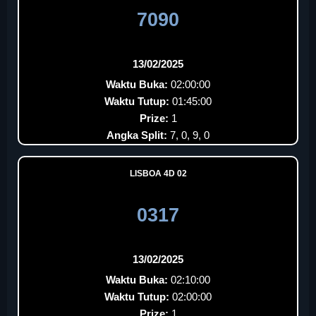
7090
13/02/2025
Waktu Buka:
02:00:00
Waktu Tutup:
01:45:00
Prize:
1
Angka Split:
7, 0, 9, 0
LISBOA 4D 02
0317
13/02/2025
Waktu Buka:
02:10:00
Waktu Tutup:
02:00:00
Prize:
1