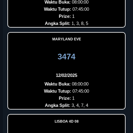
Waktu Buka:
08:00:00
Waktu Tutup:
07:45:00
Prize:
1
Angka Split:
1, 3, 8, 5
MARYLAND EVE
3474
12/02/2025
Waktu Buka:
08:00:00
Waktu Tutup:
07:45:00
Prize:
1
Angka Split:
3, 4, 7, 4
LISBOA 4D 08