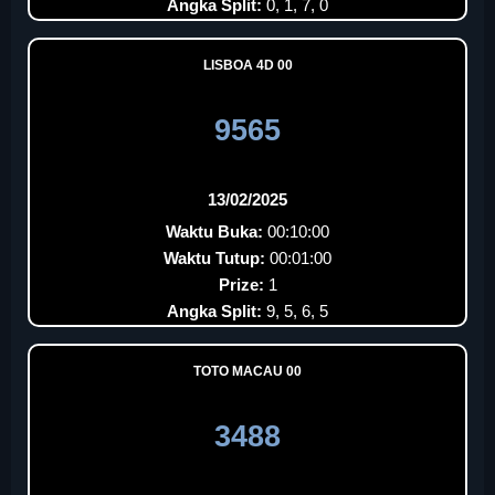
Angka Split:
0, 1, 7, 0
LISBOA 4D 00
9565
13/02/2025
Waktu Buka:
00:10:00
Waktu Tutup:
00:01:00
Prize:
1
Angka Split:
9, 5, 6, 5
TOTO MACAU 00
3488