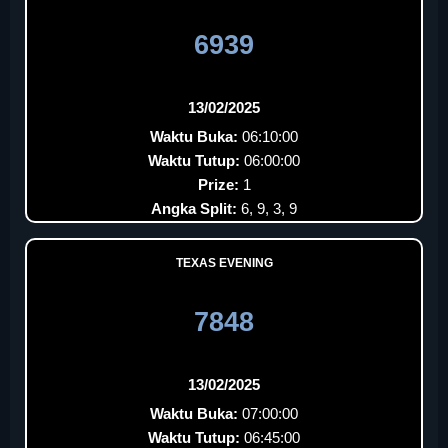
6939
13/02/2025
Waktu Buka:
06:10:00
Waktu Tutup:
06:00:00
Prize:
1
Angka Split:
6, 9, 3, 9
TEXAS EVENING
7848
13/02/2025
Waktu Buka:
07:00:00
Waktu Tutup:
06:45:00