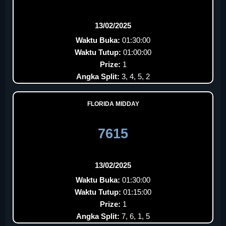
13/02/2025
Waktu Buka:
01:30:00
Waktu Tutup:
01:00:00
Prize:
1
Angka Split:
3, 4, 5, 2
FLORIDA MIDDAY
7615
13/02/2025
Waktu Buka:
01:30:00
Waktu Tutup:
01:15:00
Prize:
1
Angka Split:
7, 6, 1, 5