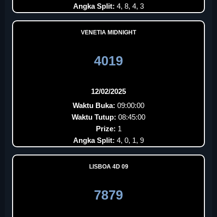
Angka Split:
4, 8, 4, 3
VENETIA MIDNIGHT
4019
12/02/2025
Waktu Buka:
09:00:00
Waktu Tutup:
08:45:00
Prize:
1
Angka Split:
4, 0, 1, 9
LISBOA 4D 09
7879