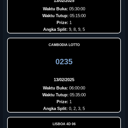
13/02/2025
Waktu Buka:
05:30:00
Waktu Tutup:
05:15:00
Prize:
1
Angka Split:
9, 8, 9, 5
CAMBODIA LOTTO
0235
13/02/2025
Waktu Buka:
06:00:00
Waktu Tutup:
05:35:00
Prize:
1
Angka Split:
0, 2, 3, 5
LISBOA 4D 06