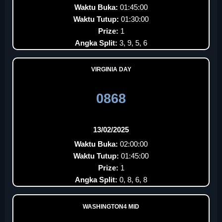
Waktu Buka:
01:45:00
Waktu Tutup:
01:30:00
Prize:
1
Angka Split:
3, 9, 5, 6
VIRGINIA DAY
0868
13/02/2025
Waktu Buka:
02:00:00
Waktu Tutup:
01:45:00
Prize:
1
Angka Split:
0, 8, 6, 8
WASHINGTON4 MID