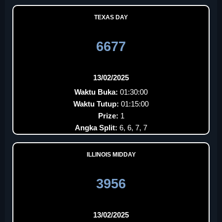
TEXAS DAY
6677
13/02/2025
Waktu Buka:
01:30:00
Waktu Tutup:
01:15:00
Prize:
1
Angka Split:
6, 6, 7, 7
ILLINOIS MIDDAY
3956
13/02/2025