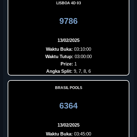
LISBOA 4D 03
9786
13/02/2025
Waktu Buka:
03:10:00
Waktu Tutup:
03:00:00
Prize:
1
Angka Split:
9, 7, 8, 6
BRASIL POOLS
6364
13/02/2025
Waktu Buka:
03:45:00