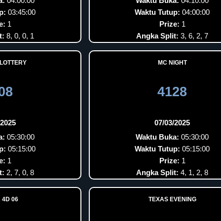
a:
04:00:00
Waktu Buka:
04:10:00
p:
03:45:00
Waktu Tutup:
04:00:00
e:
1
Prize:
1
t:
8, 0, 0, 1
Angka Split:
3, 6, 2, 7
LOTTERY
MC NIGHT
08
4128
/2025
07/03/2025
a:
05:30:00
Waktu Buka:
05:30:00
p:
05:15:00
Waktu Tutup:
05:15:00
e:
1
Prize:
1
t:
2, 7, 0, 8
Angka Split:
4, 1, 2, 8
 4D 06
TEXAS EVENING