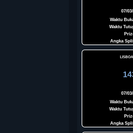
07/03
Waktu Buk
Waktu Tutu
Priz
Angka Spli
LISBOA
14
07/03
Waktu Buk
Waktu Tutu
Priz
Angka Spli