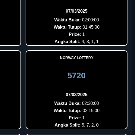
07/03/2025
Waktu Buka:
02:00:00
Waktu Tutup:
01:45:00
Prize:
1
Angka Split:
4, 3, 1, 1
NORWAY LOTTERY
5720
07/03/2025
Waktu Buka:
02:30:00
Waktu Tutup:
02:15:00
Prize:
1
Angka Split:
5, 7, 2, 0