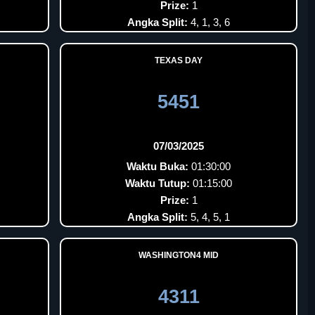
Prize:
1
Angka Split:
4, 1, 3, 6
TEXAS DAY
5451
07/03/2025
Waktu Buka:
01:30:00
Waktu Tutup:
01:15:00
Prize:
1
Angka Split:
5, 4, 5, 1
WASHINGTON4 MID
4311