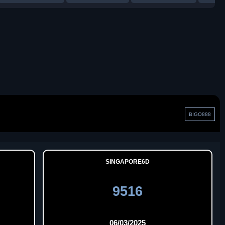
BIGO888
SINGAPORE6D
9516
06/03/2025