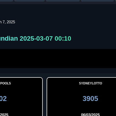
h 7, 2025
ndian 2025-03-07 00:10
YPOOLS
SYDNEYLOTTO
02
3905
/2025
06/03/2025