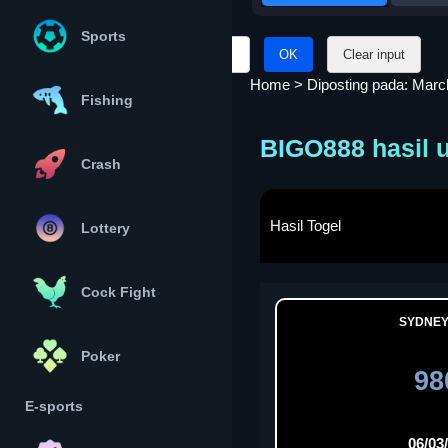
Sports
Search
Clear input
for:
Home
>
Diposting pada: Marc
Fishing
BIGO888 hasil u
Crash
Hasil Togel
Lottery
Cock Fight
SYDNE
Poker
98
E-sports
06/03