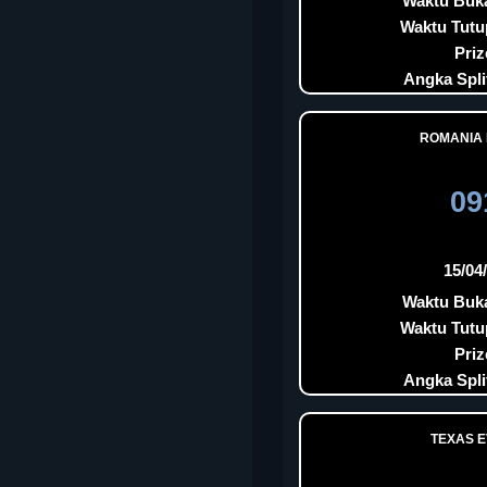
Waktu Buk
Waktu Tutu
Priz
Angka Spli
ROMANIA 
09
15/04
Waktu Buk
Waktu Tutu
Priz
Angka Spli
TEXAS E