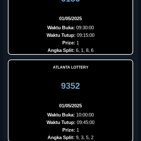
01/05/2025
Waktu Buka:
09:30:00
Waktu Tutup:
09:15:00
Prize:
1
Angka Split:
6, 1, 8, 6
ATLANTA LOTTERY
9352
01/05/2025
Waktu Buka:
10:00:00
Waktu Tutup:
09:45:00
Prize:
1
Angka Split:
9, 3, 5, 2