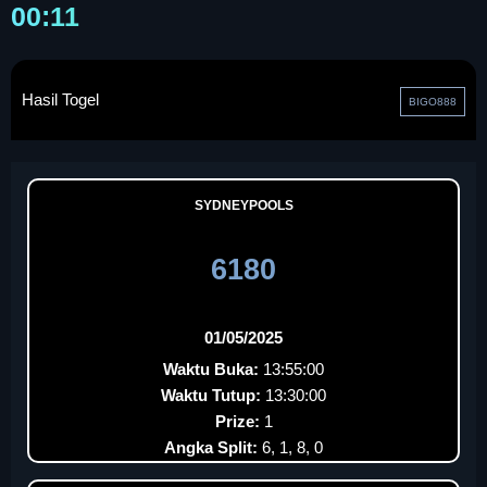
00:11
Hasil Togel
BIGO888
SYDNEYPOOLS
6180
01/05/2025
Waktu Buka:
13:55:00
Waktu Tutup:
13:30:00
Prize:
1
Angka Split:
6, 1, 8, 0