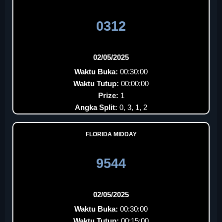
0312
02/05/2025
Waktu Buka:
00:30:00
Waktu Tutup:
00:00:00
Prize:
1
Angka Split:
0, 3, 1, 2
FLORIDA MIDDAY
9544
02/05/2025
Waktu Buka:
00:30:00
Waktu Tutup:
00:15:00