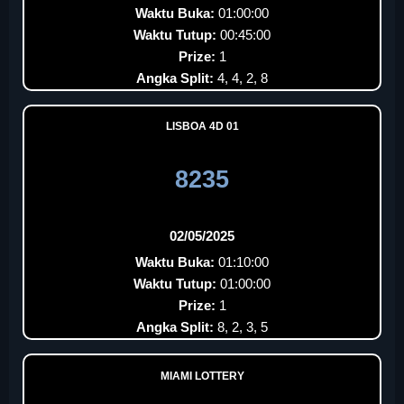
Waktu Buka:
01:00:00
Waktu Tutup:
00:45:00
Prize:
1
Angka Split:
4, 4, 2, 8
LISBOA 4D 01
8235
02/05/2025
Waktu Buka:
01:10:00
Waktu Tutup:
01:00:00
Prize:
1
Angka Split:
8, 2, 3, 5
MIAMI LOTTERY