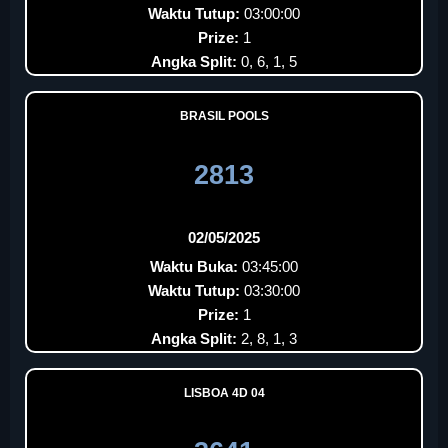
Waktu Tutup:
03:00:00
Prize:
1
Angka Split:
0, 6, 1, 5
BRASIL POOLS
2813
02/05/2025
Waktu Buka:
03:45:00
Waktu Tutup:
03:30:00
Prize:
1
Angka Split:
2, 8, 1, 3
LISBOA 4D 04