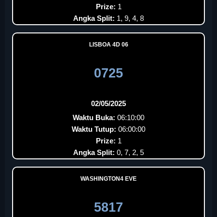
Prize:
1
Angka Split:
1, 9, 4, 8
LISBOA 4D 06
0725
02/05/2025
Waktu Buka:
06:10:00
Waktu Tutup:
06:00:00
Prize:
1
Angka Split:
0, 7, 2, 5
WASHINGTON4 EVE
5817