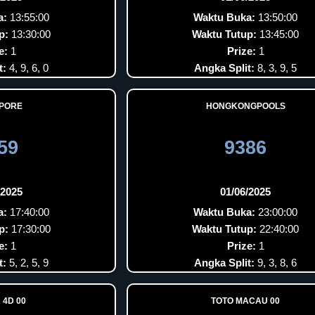
a:
13:55:00
Waktu Buka:
13:50:00
p:
13:30:00
Waktu Tutup:
13:45:00
e:
1
Prize:
1
t:
4, 9, 6, 0
Angka Split:
8, 3, 9, 5
PORE
HONGKONGPOOLS
59
9386
/2025
01/06/2025
a:
17:40:00
Waktu Buka:
23:00:00
p:
17:30:00
Waktu Tutup:
22:40:00
e:
1
Prize:
1
t:
5, 2, 5, 9
Angka Split:
9, 3, 8, 6
 4D 00
TOTO MACAU 00