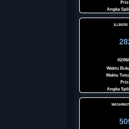
Priz
Angka Spli
ILLINOIS
28
02/06
Waktu Buk
Waktu Tutu
Priz
Angka Spli
WASHINGT
50