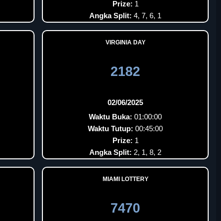
Prize:
1
Angka Split:
4, 7, 6, 1
VIRGINIA DAY
2182
02/06/2025
Waktu Buka:
01:00:00
Waktu Tutup:
00:45:00
Prize:
1
Angka Split:
2, 1, 8, 2
MIAMI LOTTERY
7470