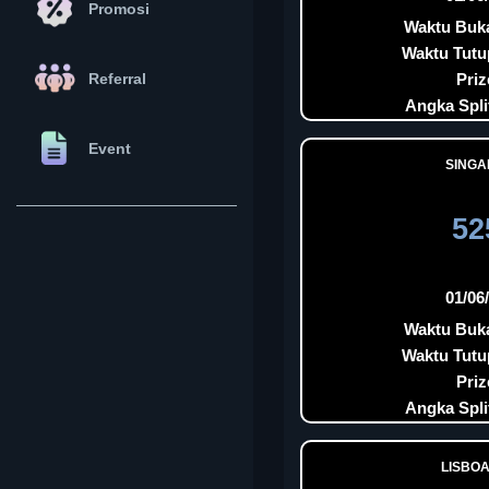
Promosi
Waktu Buk
Waktu Tutu
Referral
Priz
Angka Spli
Event
SINGA
52
01/06
Waktu Buk
Waktu Tutu
Priz
Angka Spli
LISBOA