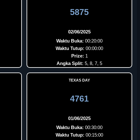
5875
02/06/2025
Waktu Buka:
00:20:00
Waktu Tutup:
00:00:00
Prize:
1
Angka Split:
5, 8, 7, 5
TEXAS DAY
4761
01/06/2025
Waktu Buka:
00:30:00
Waktu Tutup:
00:15:00