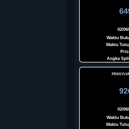
64
02/06
Waktu Buk
Waktu Tutu
Priz
Angka Spli
PENSYLVA
92
02/06
Waktu Buk
Waktu Tutu