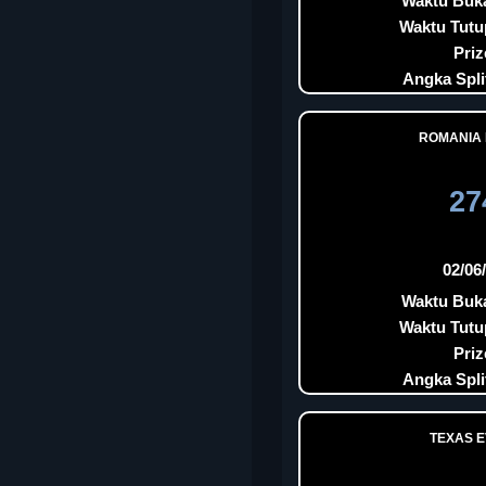
Waktu Buk
Waktu Tutu
Priz
Angka Spli
ROMANIA 
27
02/06
Waktu Buk
Waktu Tutu
Priz
Angka Spli
TEXAS E