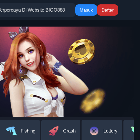
ite BIGO888
Masuk
Daftar
Fishing
Crash
Lottery