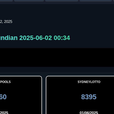
 2, 2025
ndian 2025-06-02 00:34
YPOOLS
SYDNEYLOTTO
60
8395
/2025
01/06/2025