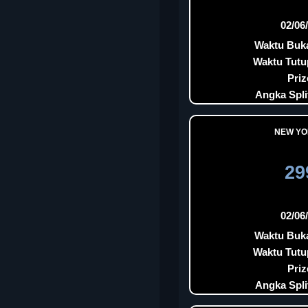
02/06
Waktu Buk
Waktu Tutu
Priz
Angka Spli
NEW YO
29
02/06
Waktu Buk
Waktu Tutu
Priz
Angka Spli