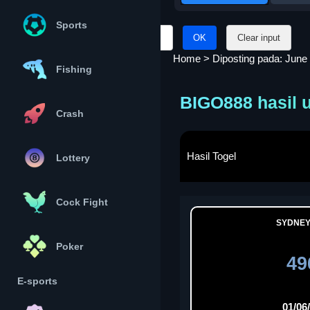
Sports
Search
Clear input
for:
Home
>
Diposting pada: June
Fishing
BIGO888 hasil u
Crash
Hasil Togel
Lottery
Cock Fight
SYDNE
Poker
49
E-sports
01/06