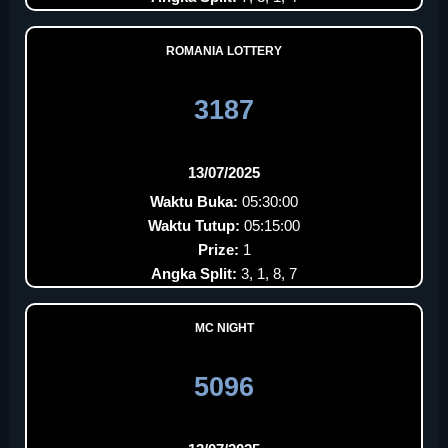
ROMANIA LOTTERY
3187
13/07/2025
Waktu Buka:
05:30:00
Waktu Tutup:
05:15:00
Prize:
1
Angka Split:
3, 1, 8, 7
MC NIGHT
5096