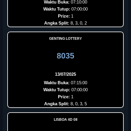
Waktu Buka:
07:10:00
Waktu Tutup:
07:00:00
Prize:
1
Angka Split:
8, 3, 0, 2
GENTING LOTTERY
8035
13/07/2025
Waktu Buka:
07:15:00
Waktu Tutup:
07:00:00
Prize:
1
Angka Split:
8, 0, 3, 5
LISBOA 4D 08