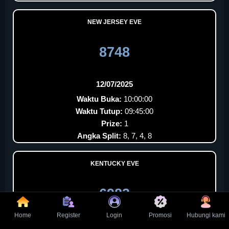
NEW JERSEY EVE
8748
12/07/2025
Waktu Buka:
10:00:00
Waktu Tutup:
09:45:00
Prize:
1
Angka Split:
8, 7, 4, 8
KENTUCKY EVE
6983
Home
Register
Login
Promosi
Hubungi kami
12/07/2025