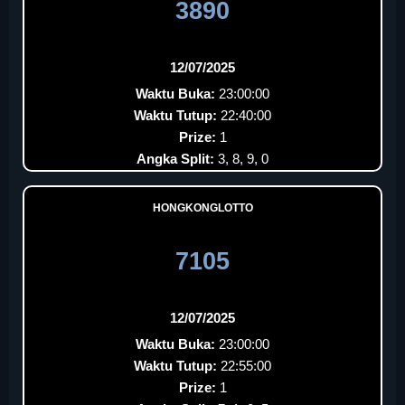
3890
12/07/2025
Waktu Buka:
23:00:00
Waktu Tutup:
22:40:00
Prize:
1
Angka Split:
3, 8, 9, 0
HONGKONGLOTTO
7105
12/07/2025
Waktu Buka:
23:00:00
Waktu Tutup:
22:55:00
Prize:
1