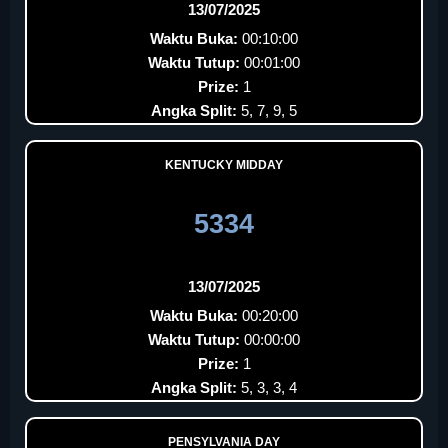
13/07/2025
Waktu Buka:
00:10:00
Waktu Tutup:
00:01:00
Prize:
1
Angka Split:
5, 7, 9, 5
KENTUCKY MIDDAY
5334
13/07/2025
Waktu Buka:
00:20:00
Waktu Tutup:
00:00:00
Prize:
1
Angka Split:
5, 3, 3, 4
PENSYLVANIA DAY