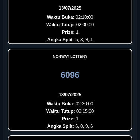
13/07/2025
Waktu Buka:
02:10:00
Waktu Tutup:
02:00:00
Prize:
1
Angka Split:
5, 3, 9, 1
NORWAY LOTTERY
6096
13/07/2025
Waktu Buka:
02:30:00
Waktu Tutup:
02:15:00
Prize:
1
Angka Split:
6, 0, 9, 6