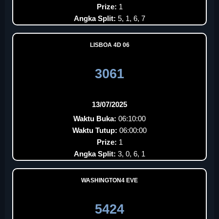
Prize:
1
Angka Split:
5, 1, 6, 7
LISBOA 4D 06
3061
13/07/2025
Waktu Buka:
06:10:00
Waktu Tutup:
06:00:00
Prize:
1
Angka Split:
3, 0, 6, 1
WASHINGTON4 EVE
5424