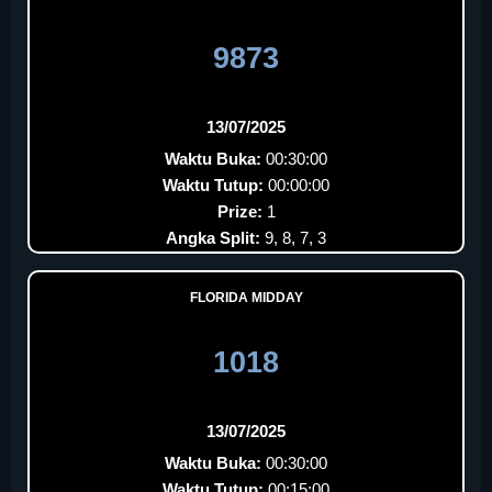
9873
13/07/2025
Waktu Buka:
00:30:00
Waktu Tutup:
00:00:00
Prize:
1
Angka Split:
9, 8, 7, 3
FLORIDA MIDDAY
1018
13/07/2025
Waktu Buka:
00:30:00
Waktu Tutup:
00:15:00