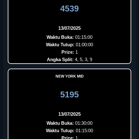
4539
13/07/2025
Waktu Buka:
01:15:00
Waktu Tutup:
01:00:00
Prize:
1
Angka Split:
4, 5, 3, 9
NEW YORK MID
5195
13/07/2025
Waktu Buka:
01:30:00
Waktu Tutup:
01:15:00
Prize:
1