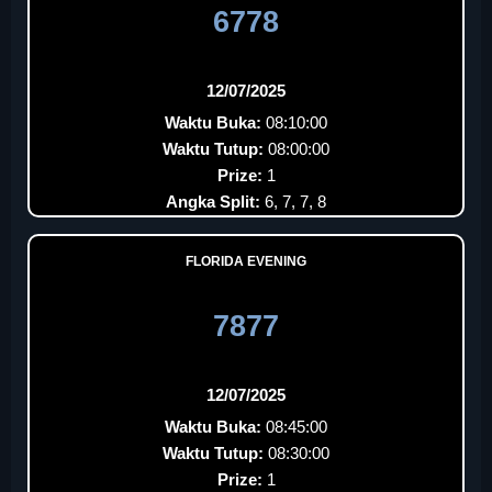
6778
12/07/2025
Waktu Buka:
08:10:00
Waktu Tutup:
08:00:00
Prize:
1
Angka Split:
6, 7, 7, 8
FLORIDA EVENING
7877
12/07/2025
Waktu Buka:
08:45:00
Waktu Tutup:
08:30:00
Prize:
1