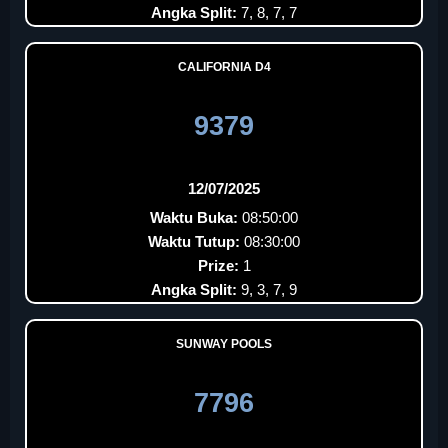
Angka Split:
7, 8, 7, 7
CALIFORNIA D4
9379
12/07/2025
Waktu Buka:
08:50:00
Waktu Tutup:
08:30:00
Prize:
1
Angka Split:
9, 3, 7, 9
SUNWAY POOLS
7796