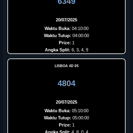
6349
20/07/2025
Waktu Buka:
04:10:00
Waktu Tutup:
04:00:00
Prize:
1
Angka Split:
6, 3, 4, 9
LISBOA 4D 05
4804
20/07/2025
Waktu Buka:
05:10:00
Waktu Tutup:
05:00:00
Prize:
1
Angka Split:
4, 8, 0, 4