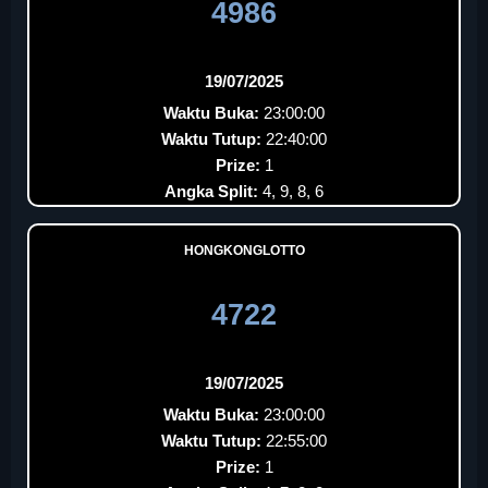
4986
19/07/2025
Waktu Buka:
23:00:00
Waktu Tutup:
22:40:00
Prize:
1
Angka Split:
4, 9, 8, 6
HONGKONGLOTTO
4722
19/07/2025
Waktu Buka:
23:00:00
Waktu Tutup:
22:55:00
Prize:
1