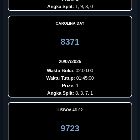
Angka Split:
1, 9, 3, 0
CAROLINA DAY
8371
20/07/2025
Waktu Buka:
02:00:00
Waktu Tutup:
01:45:00
Prize:
1
Angka Split:
8, 3, 7, 1
LISBOA 4D 02
9723