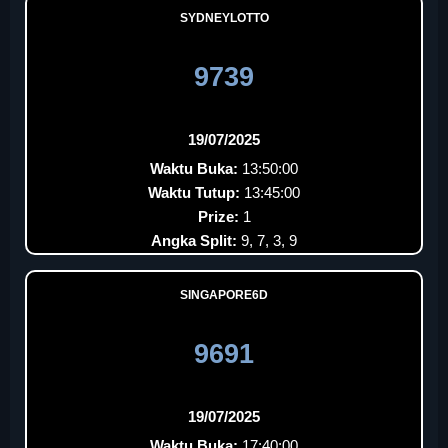
SYDNEYLOTTO
9739
19/07/2025
Waktu Buka:
13:50:00
Waktu Tutup:
13:45:00
Prize:
1
Angka Split:
9, 7, 3, 9
SINGAPORE6D
9691
19/07/2025
Waktu Buka:
17:40:00