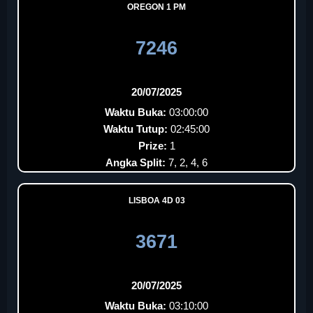
OREGON 1 PM
7246
20/07/2025
Waktu Buka:
03:00:00
Waktu Tutup:
02:45:00
Prize:
1
Angka Split:
7, 2, 4, 6
LISBOA 4D 03
3671
20/07/2025
Waktu Buka:
03:10:00