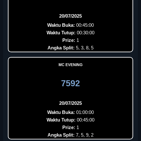
20/07/2025
Waktu Buka:
00:45:00
Waktu Tutup:
00:30:00
Prize:
1
Angka Split:
5, 3, 8, 5
MC EVENING
7592
20/07/2025
Waktu Buka:
01:00:00
Waktu Tutup:
00:45:00
Prize:
1
Angka Split:
7, 5, 9, 2