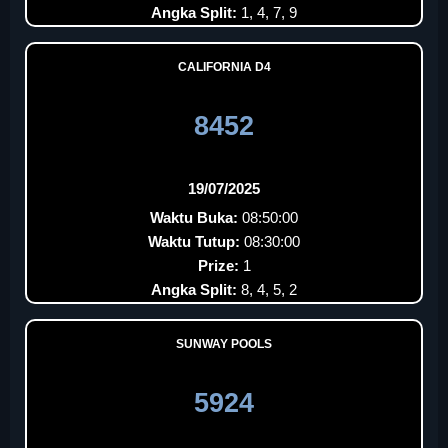
Angka Split:
1, 4, 7, 9
CALIFORNIA D4
8452
19/07/2025
Waktu Buka:
08:50:00
Waktu Tutup:
08:30:00
Prize:
1
Angka Split:
8, 4, 5, 2
SUNWAY POOLS
5924