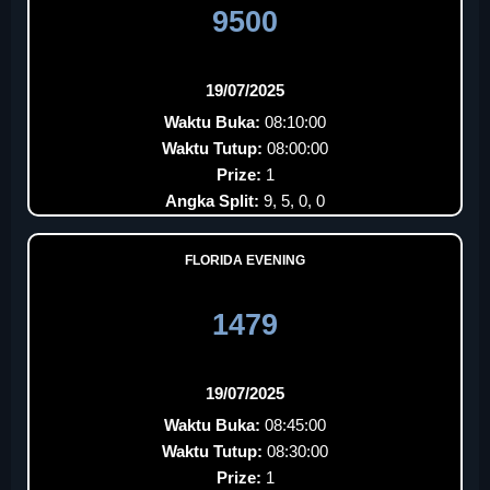
9500
19/07/2025
Waktu Buka:
08:10:00
Waktu Tutup:
08:00:00
Prize:
1
Angka Split:
9, 5, 0, 0
FLORIDA EVENING
1479
19/07/2025
Waktu Buka:
08:45:00
Waktu Tutup:
08:30:00
Prize:
1