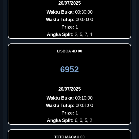
20/07/2025
Waktu Buka:
00:30:00
Waktu Tutup:
00:00:00
Prize:
1
Angka Split:
2, 5, 7, 4
LISBOA 4D 00
6952
20/07/2025
Waktu Buka:
00:10:00
Waktu Tutup:
00:01:00
Prize:
1
Angka Split:
6, 9, 5, 2
TOTO MACAU 00