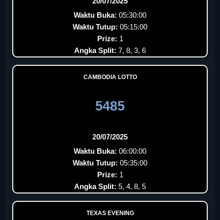
20/07/2025
Waktu Buka:
05:30:00
Waktu Tutup:
05:15:00
Prize:
1
Angka Split:
7, 8, 3, 6
CAMBODIA LOTTO
5485
20/07/2025
Waktu Buka:
06:00:00
Waktu Tutup:
05:35:00
Prize:
1
Angka Split:
5, 4, 8, 5
TEXAS EVENING