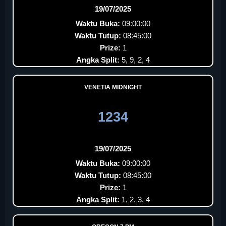
19/07/2025
Waktu Buka:
09:00:00
Waktu Tutup:
08:45:00
Prize:
1
Angka Split:
5, 9, 2, 4
VENETIA MIDNIGHT
1234
19/07/2025
Waktu Buka:
09:00:00
Waktu Tutup:
08:45:00
Prize:
1
Angka Split:
1, 2, 3, 4