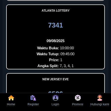
ATLANTA LOTTERY
7341
09/08/2025
Waktu Buka:
10:00:00
Waktu Tutup:
09:45:00
Prize:
1
Angka Split:
7, 3, 4, 1
NEW JERSEY EVE
6526
Home
Register
Login
Promosi
Hubungi kami
09/08/2025