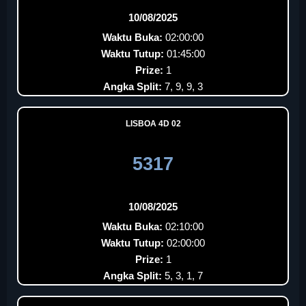
10/08/2025
Waktu Buka:
02:00:00
Waktu Tutup:
01:45:00
Prize:
1
Angka Split:
7, 9, 9, 3
LISBOA 4D 02
5317
10/08/2025
Waktu Buka:
02:10:00
Waktu Tutup:
02:00:00
Prize:
1
Angka Split:
5, 3, 1, 7