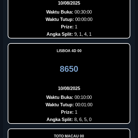
10/08/2025
Waktu Buka:
00:30:00
Waktu Tutup:
00:00:00
Prize:
1
Angka Split:
9, 1, 4, 1
LISBOA 4D 00
8650
10/08/2025
Waktu Buka:
00:10:00
Waktu Tutup:
00:01:00
Prize:
1
Angka Split:
8, 6, 5, 0
TOTO MACAU 00