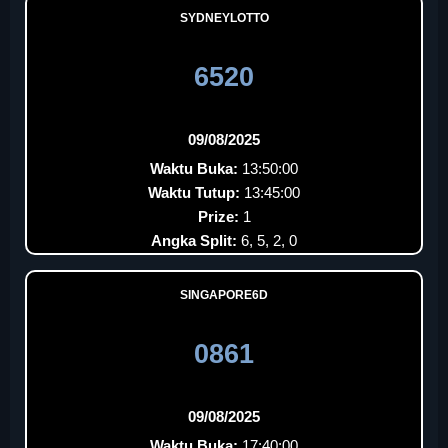
SYDNEYLOTTO
6520
09/08/2025
Waktu Buka:
13:50:00
Waktu Tutup:
13:45:00
Prize:
1
Angka Split:
6, 5, 2, 0
SINGAPORE6D
0861
09/08/2025
Waktu Buka:
17:40:00