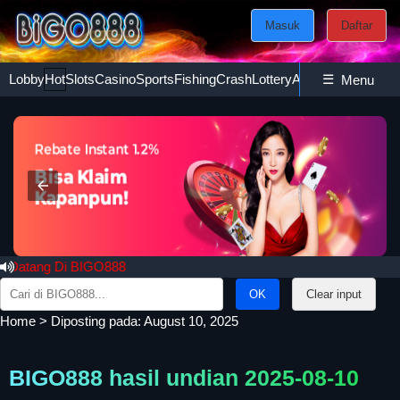
Masuk
Daftar
Lobby
Hot
Slots
Casino
Sports
Fishing
Crash
Lottery
Ayam
☰
Poker
Esport
Menu
tang Di BIGO888
Search
Clear input
for:
Home
>
Diposting pada: August 10, 2025
BIGO888 hasil undian 2025-08-10