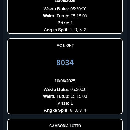
10/08/2025
Waktu Buka:
05:30:00
Waktu Tutup:
05:15:00
Prize:
1
Angka Split:
1, 0, 5, 2
MC NIGHT
8034
10/08/2025
Waktu Buka:
05:30:00
Waktu Tutup:
05:15:00
Prize:
1
Angka Split:
8, 0, 3, 4
CAMBODIA LOTTO