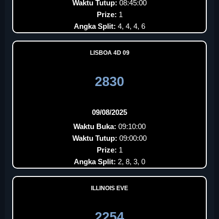
Waktu Tutup:
08:45:00
Prize:
1
Angka Split:
4, 4, 4, 6
LISBOA 4D 09
2830
09/08/2025
Waktu Buka:
09:10:00
Waktu Tutup:
09:00:00
Prize:
1
Angka Split:
2, 8, 3, 0
ILLINOIS EVE
2254