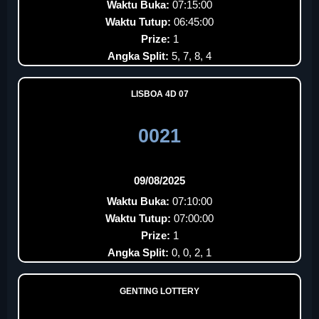
Waktu Buka:
07:15:00
Waktu Tutup:
06:45:00
Prize:
1
Angka Split:
5, 7, 8, 4
LISBOA 4D 07
0021
09/08/2025
Waktu Buka:
07:10:00
Waktu Tutup:
07:00:00
Prize:
1
Angka Split:
0, 0, 2, 1
GENTING LOTTERY