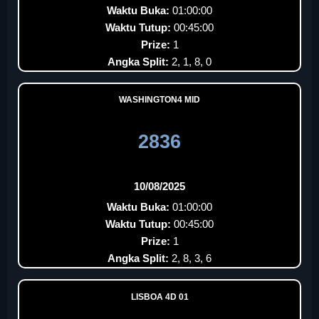
Waktu Buka:
01:00:00
Waktu Tutup:
00:45:00
Prize:
1
Angka Split:
2, 1, 8, 0
WASHINGTON4 MID
2836
10/08/2025
Waktu Buka:
01:00:00
Waktu Tutup:
00:45:00
Prize:
1
Angka Split:
2, 8, 3, 6
LISBOA 4D 01