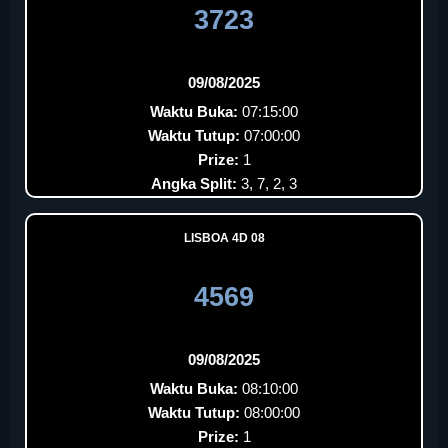
3723
09/08/2025
Waktu Buka:
07:15:00
Waktu Tutup:
07:00:00
Prize:
1
Angka Split:
3, 7, 2, 3
LISBOA 4D 08
4569
09/08/2025
Waktu Buka:
08:10:00
Waktu Tutup:
08:00:00
Prize:
1