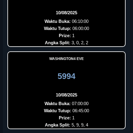
10/08/2025
Waktu Buka:
06:10:00
Waktu Tutup:
06:00:00
Prize:
1
Angka Split:
3, 0, 2, 2
WASHINGTON4 EVE
5994
10/08/2025
Waktu Buka:
07:00:00
Waktu Tutup:
06:45:00
Prize:
1
Angka Split:
5, 9, 9, 4