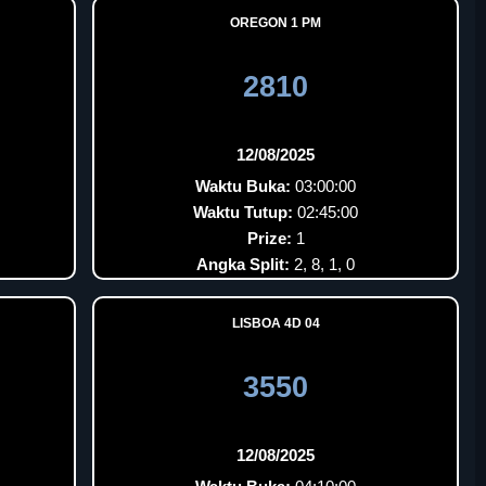
OREGON 1 PM
2810
12/08/2025
Waktu Buka:
03:00:00
Waktu Tutup:
02:45:00
Prize:
1
Angka Split:
2, 8, 1, 0
LISBOA 4D 04
3550
12/08/2025