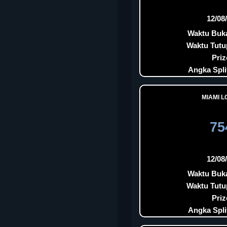
12/08
Waktu Buk
Waktu Tutu
Priz
Angka Spli
MIAMI L
75
12/08
Waktu Buk
Waktu Tutu
Priz
Angka Spli