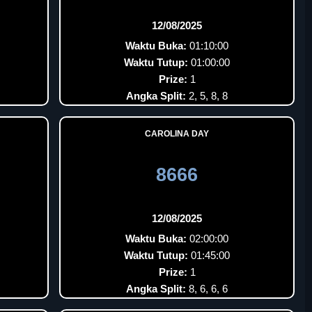
12/08/2025
Waktu Buka:
01:10:00
Waktu Tutup:
01:00:00
Prize:
1
Angka Split:
2, 5, 8, 8
CAROLINA DAY
8666
12/08/2025
Waktu Buka:
02:00:00
Waktu Tutup:
01:45:00
Prize:
1
Angka Split:
8, 6, 6, 6