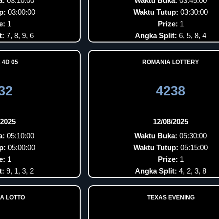
a:
03:10:00
Waktu Buka:
03:45:00
p:
03:00:00
Waktu Tutup:
03:30:00
e:
1
Prize:
1
t:
7, 8, 9, 6
Angka Split:
6, 5, 8, 4
 4D 05
ROMANIA LOTTERY
32
4238
/2025
12/08/2025
a:
05:10:00
Waktu Buka:
05:30:00
p:
05:00:00
Waktu Tutup:
05:15:00
e:
1
Prize:
1
t:
9, 1, 3, 2
Angka Split:
4, 2, 3, 8
A LOTTO
TEXAS EVENING