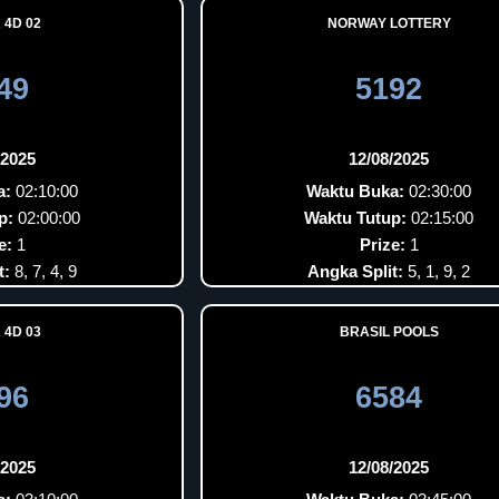
 4D 02
NORWAY LOTTERY
49
5192
/2025
12/08/2025
a:
02:10:00
Waktu Buka:
02:30:00
p:
02:00:00
Waktu Tutup:
02:15:00
e:
1
Prize:
1
t:
8, 7, 4, 9
Angka Split:
5, 1, 9, 2
 4D 03
BRASIL POOLS
96
6584
/2025
12/08/2025