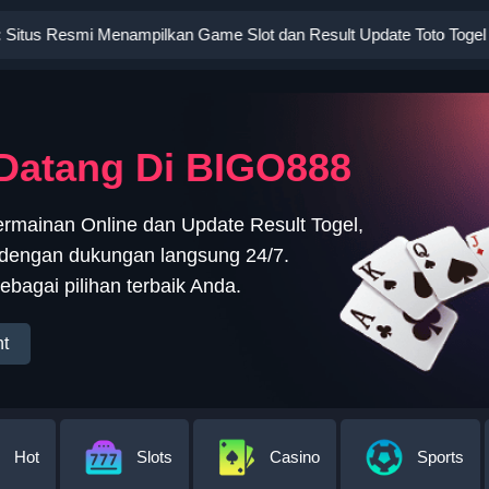
ilkan Game Slot dan Result Update Toto Togel Terpercaya Di Web
Datang Di
BIGO888
ermainan Online dan Update Result Togel,
dengan dukungan langsung 24/7.
bagai pilihan terbaik Anda.
t
Hot
Slots
Casino
Sports