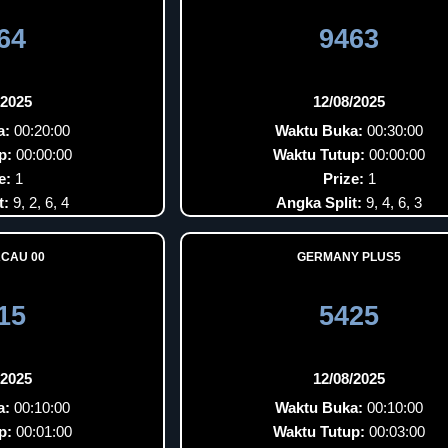
64
9463
/2025
12/08/2025
a:
00:20:00
Waktu Buka:
00:30:00
p:
00:00:00
Waktu Tutup:
00:00:00
e:
1
Prize:
1
t:
9, 2, 6, 4
Angka Split:
9, 4, 6, 3
CAU 00
GERMANY PLUS5
15
5425
/2025
12/08/2025
a:
00:10:00
Waktu Buka:
00:10:00
p:
00:01:00
Waktu Tutup:
00:03:00