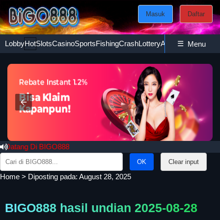
Masuk
Daftar
Lobby
Hot
Slots
Casino
Sports
Fishing
Crash
Lottery
Ayam
☰
Poker
Esport
Menu
ang Di BIGO888
Search
Clear input
for:
Home
>
Diposting pada: August 28, 2025
BIGO888 hasil undian 2025-08-28