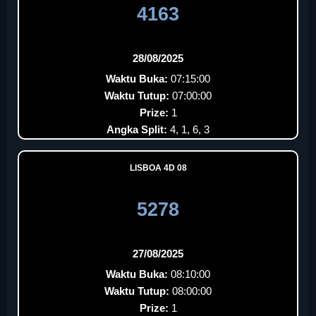
4163
28/08/2025
Waktu Buka:
07:15:00
Waktu Tutup:
07:00:00
Prize:
1
Angka Split:
4, 1, 6, 3
LISBOA 4D 08
5278
27/08/2025
Waktu Buka:
08:10:00
Waktu Tutup:
08:00:00
Prize:
1