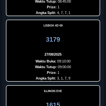
Waktu Tutup:
08:45:00
Prize:
1
Angka Split:
4, 7, 7, 1
LISBOA 4D 09
3179
27/08/2025
Waktu Buka:
09:10:00
Waktu Tutup:
09:00:00
Prize:
1
Angka Split:
3, 1, 7, 9
ILLINOIS EVE
1615