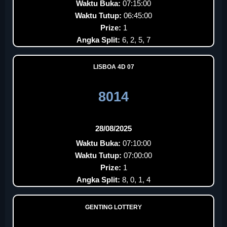
Waktu Buka:
07:15:00
Waktu Tutup:
06:45:00
Prize:
1
Angka Split:
6, 2, 5, 7
LISBOA 4D 07
8014
28/08/2025
Waktu Buka:
07:10:00
Waktu Tutup:
07:00:00
Prize:
1
Angka Split:
8, 0, 1, 4
GENTING LOTTERY