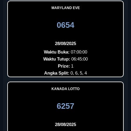
MARYLAND EVE
0654
28/08/2025
Waktu Buka:
07:00:00
Waktu Tutup:
06:45:00
Prize:
1
Angka Split:
0, 6, 5, 4
KANADA LOTTO
6257
28/08/2025