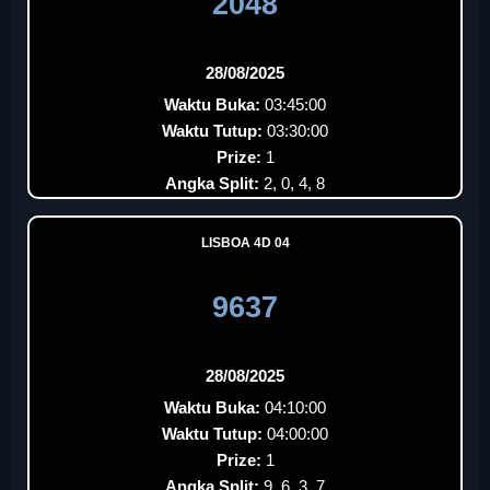
2048
28/08/2025
Waktu Buka:
03:45:00
Waktu Tutup:
03:30:00
Prize:
1
Angka Split:
2, 0, 4, 8
LISBOA 4D 04
9637
28/08/2025
Waktu Buka:
04:10:00
Waktu Tutup:
04:00:00
Prize:
1
Angka Split:
9, 6, 3, 7