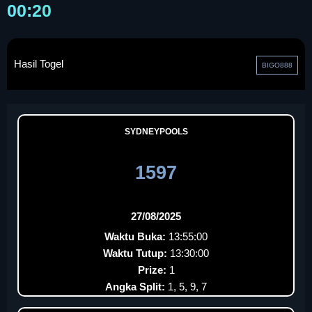
00:20
Hasil Togel
BIGO888
SYDNEYPOOLS
1597
27/08/2025
Waktu Buka:
13:55:00
Waktu Tutup:
13:30:00
Prize:
1
Angka Split:
1, 5, 9, 7