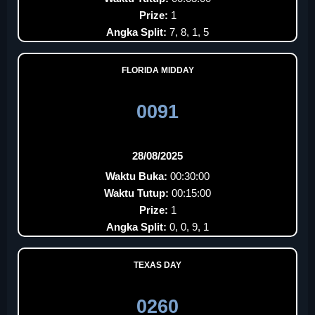
Prize:
1
Angka Split:
7, 8, 1, 5
FLORIDA MIDDAY
0091
28/08/2025
Waktu Buka:
00:30:00
Waktu Tutup:
00:15:00
Prize:
1
Angka Split:
0, 0, 9, 1
TEXAS DAY
0260