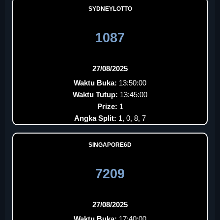
SYDNEYLOTTO
1087
27/08/2025
Waktu Buka:
13:50:00
Waktu Tutup:
13:45:00
Prize:
1
Angka Split:
1, 0, 8, 7
SINGAPORE6D
7209
27/08/2025
Waktu Buka:
17:40:00