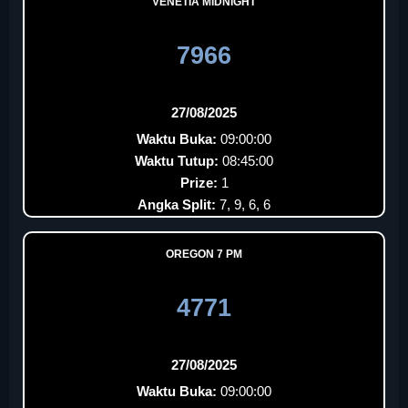
VENETIA MIDNIGHT
7966
27/08/2025
Waktu Buka:
09:00:00
Waktu Tutup:
08:45:00
Prize:
1
Angka Split:
7, 9, 6, 6
OREGON 7 PM
4771
27/08/2025
Waktu Buka:
09:00:00