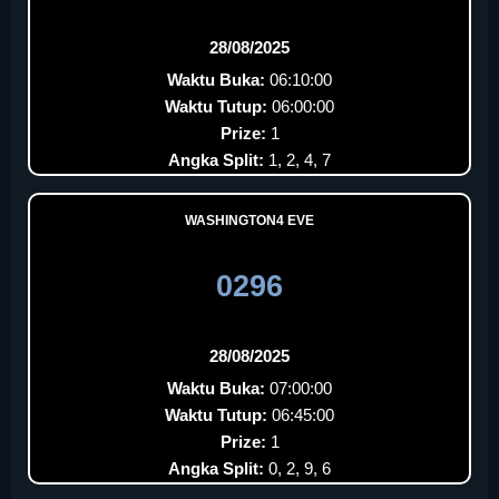
28/08/2025
Waktu Buka:
06:10:00
Waktu Tutup:
06:00:00
Prize:
1
Angka Split:
1, 2, 4, 7
WASHINGTON4 EVE
0296
28/08/2025
Waktu Buka:
07:00:00
Waktu Tutup:
06:45:00
Prize:
1
Angka Split:
0, 2, 9, 6