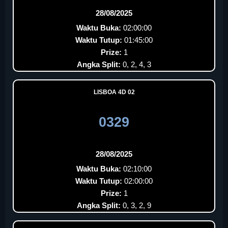
28/08/2025
Waktu Buka:
02:00:00
Waktu Tutup:
01:45:00
Prize:
1
Angka Split:
0, 2, 4, 3
LISBOA 4D 02
0329
28/08/2025
Waktu Buka:
02:10:00
Waktu Tutup:
02:00:00
Prize:
1
Angka Split:
0, 3, 2, 9