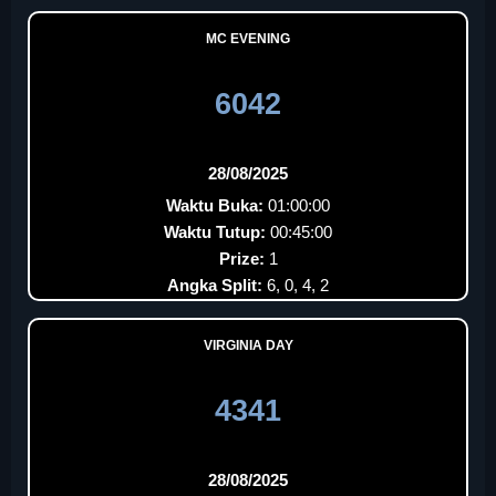
MC EVENING
6042
28/08/2025
Waktu Buka:
01:00:00
Waktu Tutup:
00:45:00
Prize:
1
Angka Split:
6, 0, 4, 2
VIRGINIA DAY
4341
28/08/2025