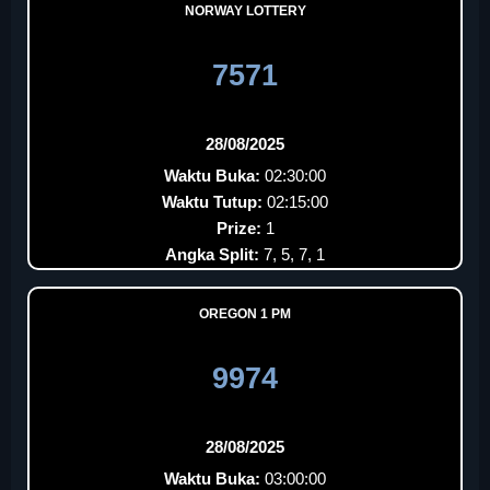
NORWAY LOTTERY
7571
28/08/2025
Waktu Buka:
02:30:00
Waktu Tutup:
02:15:00
Prize:
1
Angka Split:
7, 5, 7, 1
OREGON 1 PM
9974
28/08/2025
Waktu Buka:
03:00:00