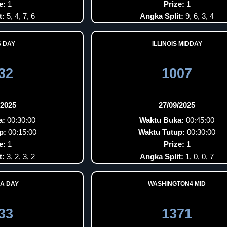
e:
1
Prize:
1
t:
5, 4, 7, 6
Angka Split:
9, 6, 3, 4
 DAY
ILLINOIS MIDDAY
32
1007
/2025
27/09/2025
a:
00:30:00
Waktu Buka:
00:45:00
p:
00:15:00
Waktu Tutup:
00:30:00
e:
1
Prize:
1
t:
3, 2, 3, 2
Angka Split:
1, 0, 0, 7
IA DAY
WASHINGTON4 MID
33
1371