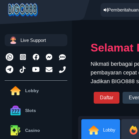
Pemberitahuan : Situs Resmi Menamp
Live Support
Selamat 
Nikmati berbagai p
pembayaran cepat 
Jadikan BIGO888 se
Lobby
Daftar
Even
Slots
Lobby
Casino