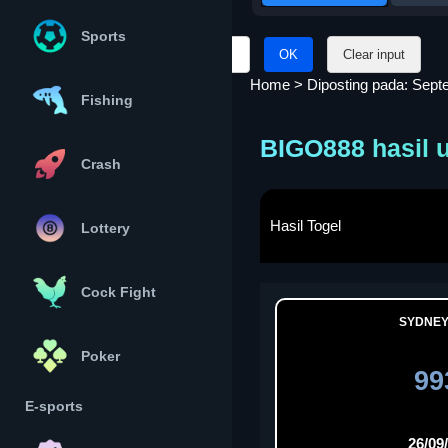
Sports
Search
Clear input
for:
Home
>
Diposting pada: Sept
Fishing
BIGO888 hasil u
Crash
Hasil Togel
Lottery
Cock Fight
SYDNE
Poker
99
E-sports
26/09