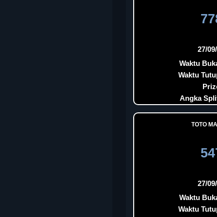
77
27/09
Waktu Buk
Waktu Tutu
Priz
Angka Spli
TOTO MA
54
27/09
Waktu Buk
Waktu Tutu