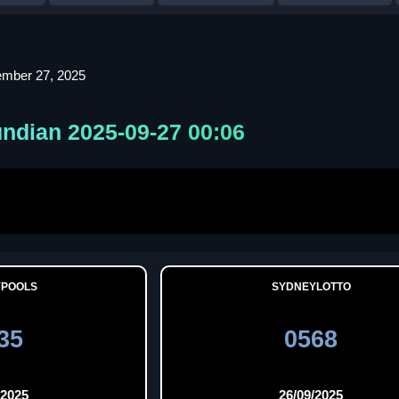
ember 27, 2025
ndian 2025-09-27 00:06
YPOOLS
SYDNEYLOTTO
35
0568
/2025
26/09/2025