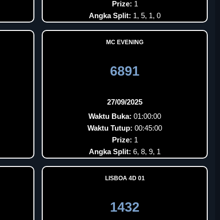
Prize:
1
Angka Split:
1, 5, 1, 0
MC EVENING
6891
27/09/2025
Waktu Buka:
01:00:00
Waktu Tutup:
00:45:00
Prize:
1
Angka Split:
6, 8, 9, 1
LISBOA 4D 01
1432