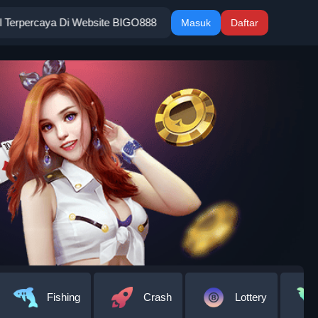
site BIGO888
Masuk
Daftar
Fishing
Crash
Lottery