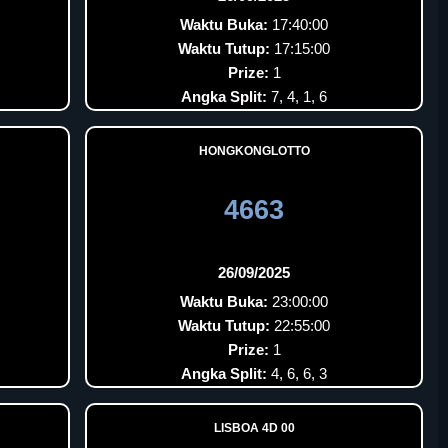
Waktu Buka:
17:40:00
Waktu Tutup:
17:15:00
Prize:
1
Angka Split:
7, 4, 1, 6
HONGKONGLOTTO
4663
26/09/2025
Waktu Buka:
23:00:00
Waktu Tutup:
22:55:00
Prize:
1
Angka Split:
4, 6, 6, 3
LISBOA 4D 00