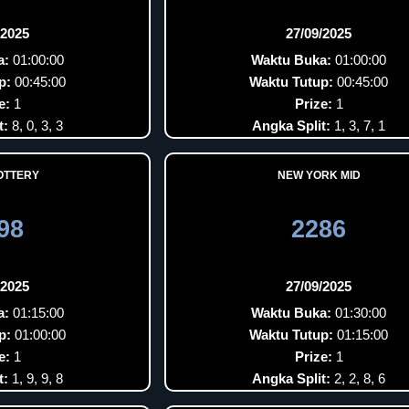
/2025
27/09/2025
a:
01:00:00
Waktu Buka:
01:00:00
p:
00:45:00
Waktu Tutup:
00:45:00
e:
1
Prize:
1
t:
8, 0, 3, 3
Angka Split:
1, 3, 7, 1
OTTERY
NEW YORK MID
98
2286
/2025
27/09/2025
a:
01:15:00
Waktu Buka:
01:30:00
p:
01:00:00
Waktu Tutup:
01:15:00
e:
1
Prize:
1
t:
1, 9, 9, 8
Angka Split:
2, 2, 8, 6