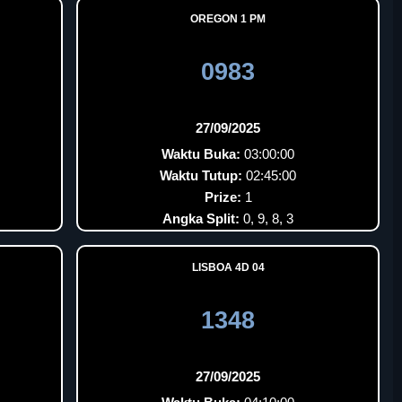
OREGON 1 PM
0983
27/09/2025
Waktu Buka:
03:00:00
Waktu Tutup:
02:45:00
Prize:
1
Angka Split:
0, 9, 8, 3
LISBOA 4D 04
1348
27/09/2025