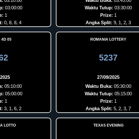
a:
03:10:00
Waktu Buka:
03:45:00
p:
03:00:00
Waktu Tutup:
03:30:00
e:
1
Prize:
1
t:
0, 8, 8, 4
Angka Split:
9, 1, 2, 3
 4D 05
ROMANIA LOTTERY
62
5237
/2025
27/09/2025
a:
05:10:00
Waktu Buka:
05:30:00
p:
05:00:00
Waktu Tutup:
05:15:00
e:
1
Prize:
1
t:
3, 1, 6, 2
Angka Split:
5, 2, 3, 7
A LOTTO
TEXAS EVENING