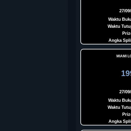
27/09
Waktu Buk
Waktu Tutu
Priz
Angka Spli
MIAMI L
19
27/09
Waktu Buk
Waktu Tutu
Priz
Angka Spli