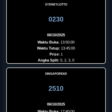
SYDNEYLOTTO
0230
06/10/2025
Waktu Buka:
13:50:00
Waktu Tutup:
13:45:00
Prize:
1
Angka Split:
0, 2, 3, 0
SINGAPORE6D
2510
06/10/2025
Waktu Buka:
17:40:00