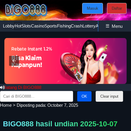
Masuk
Daftar
Lobby
Hot
Slots
Casino
Sports
Fishing
Crash
Lottery
Ayam
☰
Poker
Esport
Menu
ang Di BIGO888
Search
Clear input
for:
Home
>
Diposting pada: October 7, 2025
BIGO888 hasil undian 2025-10-07