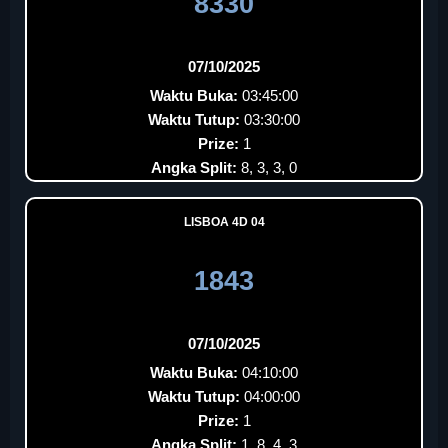
8330
07/10/2025
Waktu Buka:
03:45:00
Waktu Tutup:
03:30:00
Prize:
1
Angka Split:
8, 3, 3, 0
LISBOA 4D 04
1843
07/10/2025
Waktu Buka:
04:10:00
Waktu Tutup:
04:00:00
Prize:
1
Angka Split:
1, 8, 4, 3