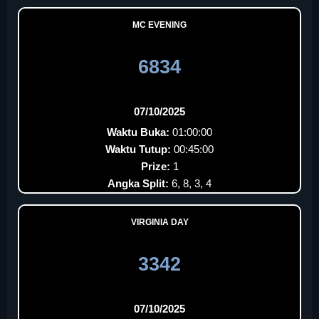
MC EVENING
6834
07/10/2025
Waktu Buka:
01:00:00
Waktu Tutup:
00:45:00
Prize:
1
Angka Split:
6, 8, 3, 4
VIRGINIA DAY
3342
07/10/2025