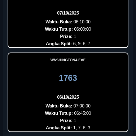
07/10/2025
Waktu Buka:
06:10:00
Waktu Tutup:
06:00:00
Prize:
1
Angka Split:
6, 9, 6, 7
WASHINGTON4 EVE
1763
06/10/2025
Waktu Buka:
07:00:00
Waktu Tutup:
06:45:00
Prize:
1
Angka Split:
1, 7, 6, 3