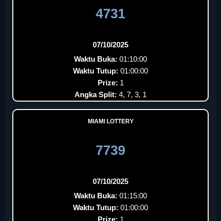
4731
07/10/2025
Waktu Buka:
01:10:00
Waktu Tutup:
01:00:00
Prize:
1
Angka Split:
4, 7, 3, 1
MIAMI LOTTERY
7739
07/10/2025
Waktu Buka:
01:15:00
Waktu Tutup:
01:00:00
Prize:
1