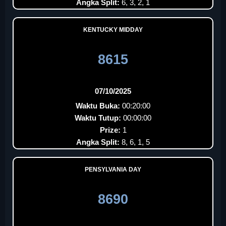
Angka Split:
6, 3, 2, 1
KENTUCKY MIDDAY
8615
07/10/2025
Waktu Buka:
00:20:00
Waktu Tutup:
00:00:00
Prize:
1
Angka Split:
8, 6, 1, 5
PENSYLVANIA DAY
8690