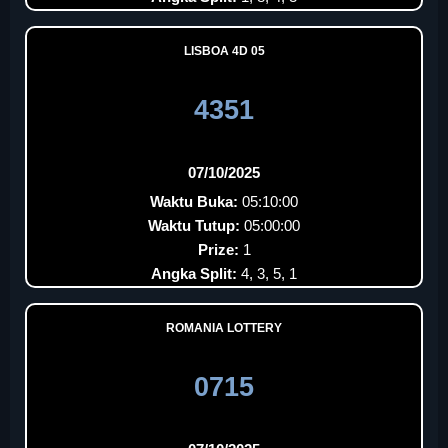
LISBOA 4D 05
4351
07/10/2025
Waktu Buka:
05:10:00
Waktu Tutup:
05:00:00
Prize:
1
Angka Split:
4, 3, 5, 1
ROMANIA LOTTERY
0715