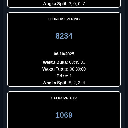
Angka Split:
3, 0, 0, 7
FLORIDA EVENING
8234
06/10/2025
Waktu Buka:
08:45:00
Waktu Tutup:
08:30:00
Prize:
1
Angka Split:
8, 2, 3, 4
CALIFORNIA D4
1069